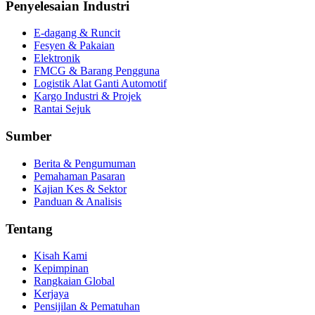
Penyelesaian Industri
E‑dagang & Runcit
Fesyen & Pakaian
Elektronik
FMCG & Barang Pengguna
Logistik Alat Ganti Automotif
Kargo Industri & Projek
Rantai Sejuk
Sumber
Berita & Pengumuman
Pemahaman Pasaran
Kajian Kes & Sektor
Panduan & Analisis
Tentang
Kisah Kami
Kepimpinan
Rangkaian Global
Kerjaya
Pensijilan & Pematuhan