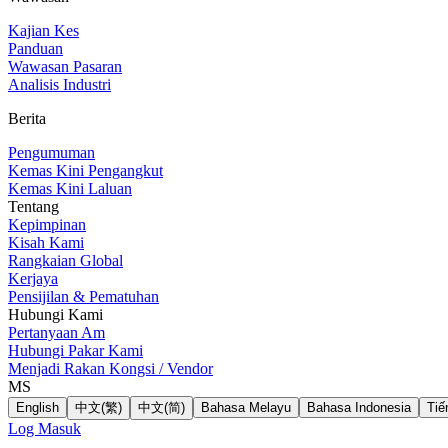
Kajian Kes
Panduan
Wawasan Pasaran
Analisis Industri
Berita
Pengumuman
Kemas Kini Pengangkut
Kemas Kini Laluan
Tentang
Kepimpinan
Kisah Kami
Rangkaian Global
Kerjaya
Pensijilan & Pematuhan
Hubungi Kami
Pertanyaan Am
Hubungi Pakar Kami
Menjadi Rakan Kongsi / Vendor
MS
English
中文(繁)
中文(简)
Bahasa Melayu
Bahasa Indonesia
Tiế
Log Masuk