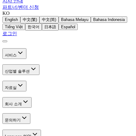
지사 안내
파트너/벤더 신청
KO
English
中文(繁)
中文(简)
Bahasa Melayu
Bahasa Indonesia
Tiếng Việt
한국어
日本語
Español
로그인
서비스
산업별 솔루션
자료실
회사 소개
문의하기