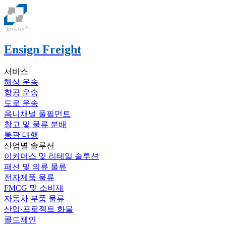
Ensign Freight
서비스
해상 운송
항공 운송
도로 운송
옴니채널 풀필먼트
창고 및 물류 분배
통관 대행
산업별 솔루션
이커머스 및 리테일 솔루션
패션 및 의류 물류
전자제품 물류
FMCG 및 소비재
자동차 부품 물류
산업·프로젝트 화물
콜드체인