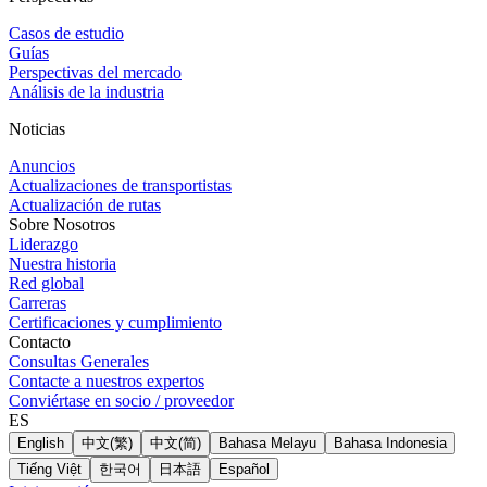
Casos de estudio
Guías
Perspectivas del mercado
Análisis de la industria
Noticias
Anuncios
Actualizaciones de transportistas
Actualización de rutas
Sobre Nosotros
Liderazgo
Nuestra historia
Red global
Carreras
Certificaciones y cumplimiento
Contacto
Consultas Generales
Contacte a nuestros expertos
Conviértase en socio / proveedor
ES
English
中文(繁)
中文(简)
Bahasa Melayu
Bahasa Indonesia
Tiếng Việt
한국어
日本語
Español